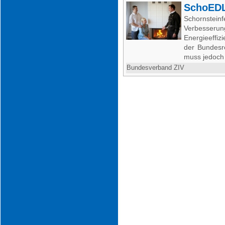
SchoED
Schornstein
Verbesseru
Energieeffiz
der Bundesr
muss jedoch 
Bundesverband ZIV