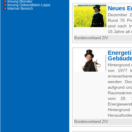
Innung Münster
Innung Ostwestfalen-Lippe
Neues En
Interner Bereich
Dezember 20
Rund 70 Pro
sind nach I
15 Jahre alt 
Bundesverband ZIV
Energet
Gebäude
Hintergrund
von 1977 ko
erneuerbare
werden. Do
aufgrund unz
Raumwärme 
vom 28. S
Energiewend
Hintergru
Herausforder
Bundesverband ZIV