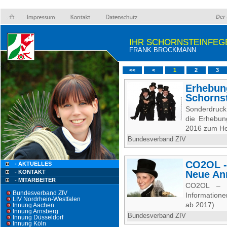
Der 
IHR SCHORNSTEINFEG
FRANK BROCKMANN
<<
<
1
2
3
Erhebun
Schorns
Sonderdruck
die Erhebun
2016 zum He
Bundesverband ZIV
CO2OL -
- AKTUELLES
- KONTAKT
Neue An
- MITARBEITER
CO2OL – 
Bundesverband ZIV
Information
LIV Nordrhein-Westfalen
ab 2017)
Innung Aachen
Innung Arnsberg
Bundesverband ZIV
Innung Düsseldorf
Innung Köln